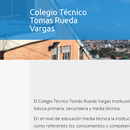
Skip
to
Colegio Técnico
content
Tomas Rueda
Vargas
El Colegio Técnico Tomás Rueda Vargas Institucio
básica primaria, secundaria y media técnica.
En el nivel de educación media técnica la instit
como referentes los conocimientos y competencia