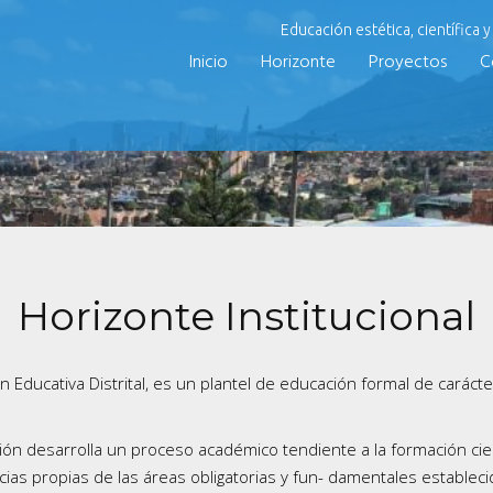
Educación estética, científica 
Inicio
Horizonte
Proyectos
C
Horizonte Institucional
́n Educativa Distrital, es un plantel de educación formal de caráct
ución desarrolla un proceso académico tendiente a la formación cien
s propias de las áreas obligatorias y fun- damentales establec